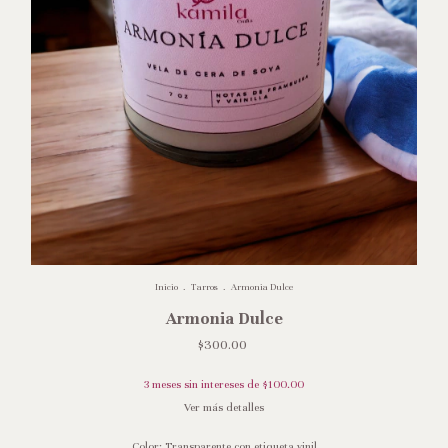
Inicio
.
Tarros
.
Armoni­a Dulce
Armoni­a Dulce
$300.00
3
meses sin intereses de
$100.00
Ver más detalles
Color:
Transparente con etiqueta vinil