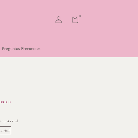
0
Preguntas Frecuentes
100.00
iqueta vinil
a vinil