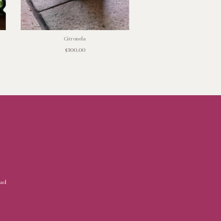
Citronela
Tabaco & Vainilla
$300.00
$300.00
dad