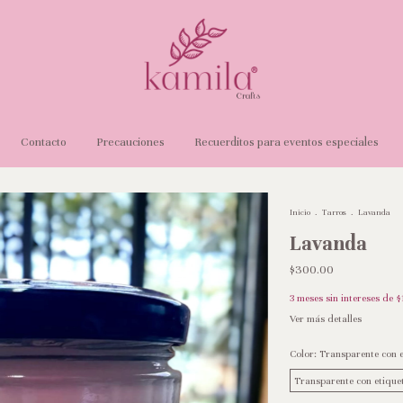
Contacto
Precauciones
Recuerditos para eventos especiales
Inicio
.
Tarros
.
Lavanda
Lavanda
$300.00
3
meses sin intereses de
$
Ver más detalles
Color:
Transparente con et
Transparente con etiquet