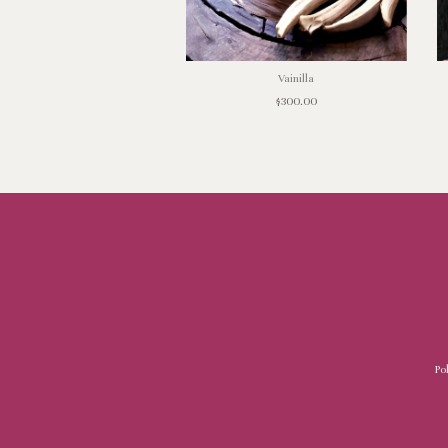
Dia de Spa
Vainilla
$300.00
$300.00
Po